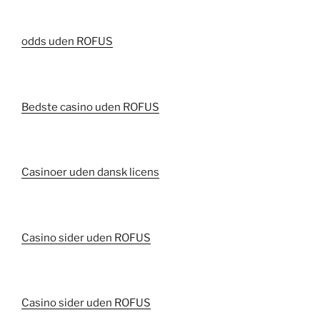
odds uden ROFUS
Bedste casino uden ROFUS
Casinoer uden dansk licens
Casino sider uden ROFUS
Casino sider uden ROFUS