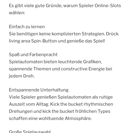
Es gibt viele gute Gründe, warum Spieler Online-Slots
wählen:
Einfach zu lernen
Sie benötigen keine komplizierten Strategien. Drück
living area Spin-Button und genieße das Spiel!
Spaß und Farbenpracht
Spielautomaten bieten leuchtende Grafiken,
spannende Themen und constructive Energie bei
jedem Dreh.
Entspannende Unterhaltung
Viele Spieler genießen Spielautomaten als ruhige
Auszeit vom Alltag. Kick the bucket rhythmischen
Drehungen und kick the bucket fröhlichen Types
schaffen eine wohltuende Atmosphäre.
Große Spielauswahl