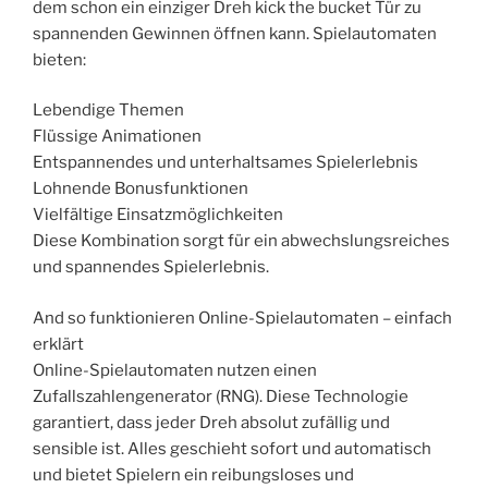
dem schon ein einziger Dreh kick the bucket Tür zu
spannenden Gewinnen öffnen kann. Spielautomaten
bieten:
Lebendige Themen
Flüssige Animationen
Entspannendes und unterhaltsames Spielerlebnis
Lohnende Bonusfunktionen
Vielfältige Einsatzmöglichkeiten
Diese Kombination sorgt für ein abwechslungsreiches
und spannendes Spielerlebnis.
And so funktionieren Online-Spielautomaten – einfach
erklärt
Online-Spielautomaten nutzen einen
Zufallszahlengenerator (RNG). Diese Technologie
garantiert, dass jeder Dreh absolut zufällig und
sensible ist. Alles geschieht sofort und automatisch
und bietet Spielern ein reibungsloses und