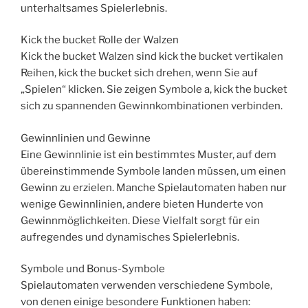
unterhaltsames Spielerlebnis.
Kick the bucket Rolle der Walzen
Kick the bucket Walzen sind kick the bucket vertikalen
Reihen, kick the bucket sich drehen, wenn Sie auf
„Spielen“ klicken. Sie zeigen Symbole a, kick the bucket
sich zu spannenden Gewinnkombinationen verbinden.
Gewinnlinien und Gewinne
Eine Gewinnlinie ist ein bestimmtes Muster, auf dem
übereinstimmende Symbole landen müssen, um einen
Gewinn zu erzielen. Manche Spielautomaten haben nur
wenige Gewinnlinien, andere bieten Hunderte von
Gewinnmöglichkeiten. Diese Vielfalt sorgt für ein
aufregendes und dynamisches Spielerlebnis.
Symbole und Bonus-Symbole
Spielautomaten verwenden verschiedene Symbole,
von denen einige besondere Funktionen haben: