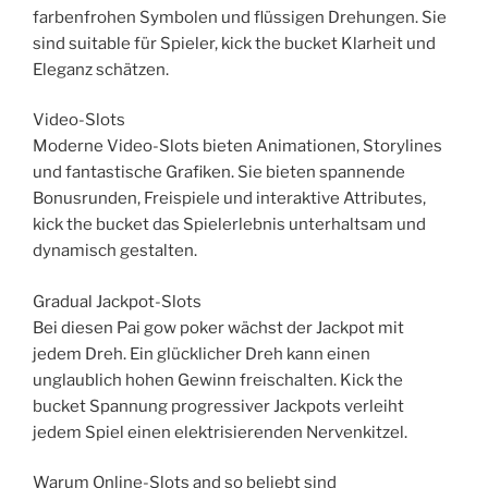
farbenfrohen Symbolen und flüssigen Drehungen. Sie
sind suitable für Spieler, kick the bucket Klarheit und
Eleganz schätzen.
Video-Slots
Moderne Video-Slots bieten Animationen, Storylines
und fantastische Grafiken. Sie bieten spannende
Bonusrunden, Freispiele und interaktive Attributes,
kick the bucket das Spielerlebnis unterhaltsam und
dynamisch gestalten.
Gradual Jackpot-Slots
Bei diesen Pai gow poker wächst der Jackpot mit
jedem Dreh. Ein glücklicher Dreh kann einen
unglaublich hohen Gewinn freischalten. Kick the
bucket Spannung progressiver Jackpots verleiht
jedem Spiel einen elektrisierenden Nervenkitzel.
Warum Online-Slots and so beliebt sind